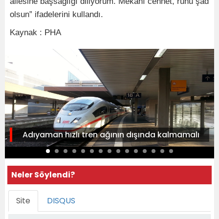
ailesine başsağlığı diliyorum. Mekânı cennet, ruhu şad
olsun” ifadelerini kullandı.
Kaynak : PHA
Adıyaman hızlı tren ağının dışında kalmamalı
Neler Söylendi?
Site
DISQUS