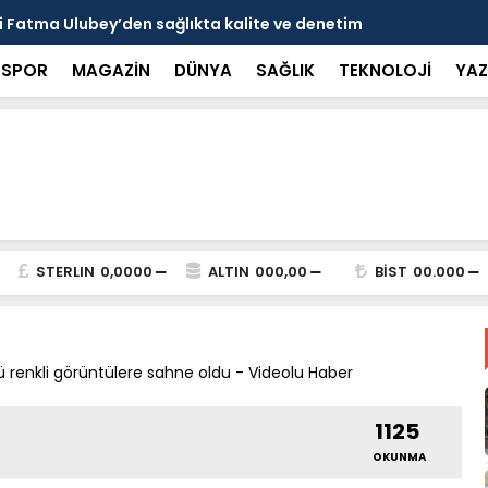
 Fatma Ulubey’den sağlıkta kalite ve denetim
Narincelil
Kamış’a Teş
SPOR
MAGAZİN
DÜNYA
SAĞLIK
TEKNOLOJİ
YAZ
STERLIN
0,0000
ALTIN
000,00
BİST
00.000
nü renkli görüntülere sahne oldu - Videolu Haber
1125
OKUNMA