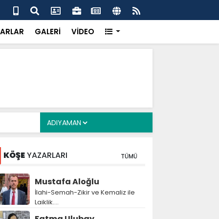
er Derneği’nden Gazete Kahta İmtiyaz Sahibi Mustafa
Şan
ekkür Plaketi.
Get
ARLAR
GALERİ
VİDEO
KÖŞE
YAZARLARI
TÜMÜ
Mustafa Aloğlu
İlahi-Semah-Zikir ve Kemaliz ile
Laiklik….
Fatma Ulubay