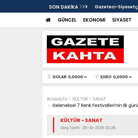
evlat sahibi olan Doğan çifti için devrede
SON DAKİKA
Gazeteci-Siyasetçi
çağrısı
GÜNCEL
EKONOMİ
SİYASET
DOLAR
0,0000
EURO
0,0000
Anasayfa
KÜLTÜR - SANAT
Geleneksel 7 Renk Festivalleri’nin ilk gü
KÜLTÜR - SANAT
Giriş Tarihi : 25-10-2025 02:25