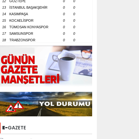
12
GÖZTEPE
0
0
13
İSTANBUL BAŞAKŞEHİR
0
0
14
KASIMPAŞA
0
0
15
KOCAELİSPOR
0
0
16
TÜMOSAN KONYASPOR
0
0
17
SAMSUNSPOR
0
0
18
TRABZONSPOR
0
0
E-
GAZETE