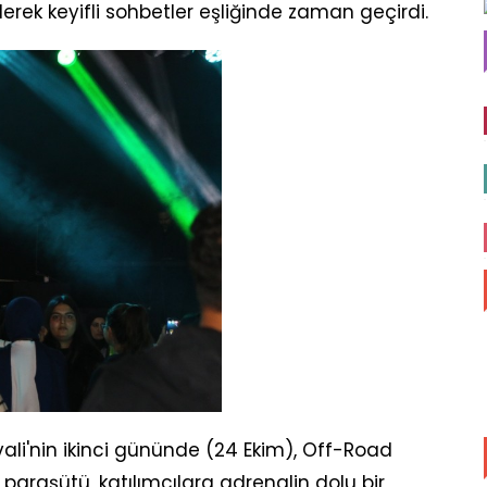
erek keyifli sohbetler eşliğinde zaman geçirdi.
vali'nin ikinci gününde (24 Ekim), Off-Road
araşütü, katılımcılara adrenalin dolu bir