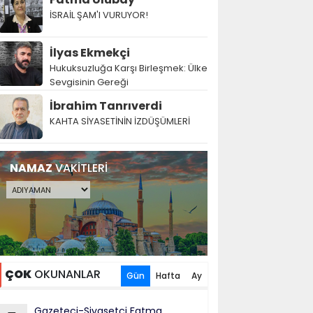
İSRAİL ŞAM'I VURUYOR!
İlyas Ekmekçi
Hukuksuzluğa Karşı Birleşmek: Ülke
Sevgisinin Gereği
İbrahim Tanrıverdi
KAHTA SİYASETİNİN İZDÜŞÜMLERİ
NAMAZ
VAKİTLERİ
ÇOK
OKUNANLAR
Gün
Hafta
Ay
Gazeteci-Siyasetçi Fatma