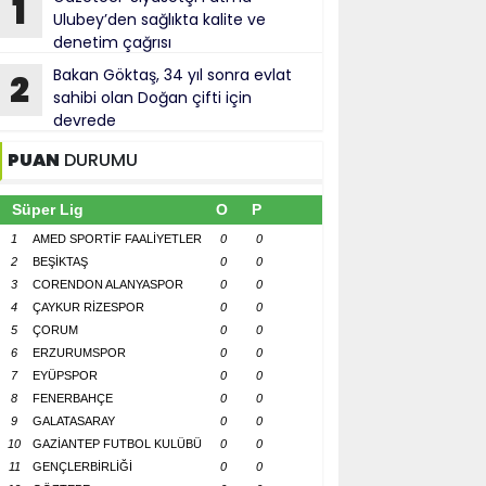
1
Ulubey’den sağlıkta kalite ve
denetim çağrısı
Bakan Göktaş, 34 yıl sonra evlat
2
sahibi olan Doğan çifti için
devrede
PUAN
DURUMU
Süper Lig
O
P
1
AMED SPORTİF FAALİYETLER
0
0
2
BEŞİKTAŞ
0
0
3
CORENDON ALANYASPOR
0
0
4
ÇAYKUR RİZESPOR
0
0
5
ÇORUM
0
0
6
ERZURUMSPOR
0
0
7
EYÜPSPOR
0
0
8
FENERBAHÇE
0
0
9
GALATASARAY
0
0
10
GAZİANTEP FUTBOL KULÜBÜ
0
0
11
GENÇLERBİRLİĞİ
0
0