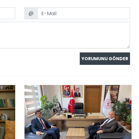
Email
@