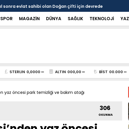
 Fatma Ulubey’den sağlıkta kalite ve denetim
Narincelil
Kamış’a Teş
SPOR
MAGAZİN
DÜNYA
SAĞLIK
TEKNOLOJİ
YAZ
STERLIN
0,0000
ALTIN
000,00
BİST
00.000
n yaz öncesi park temizliği ve bakım atağı
306
OKUNMA
si’nden yaz öncesi