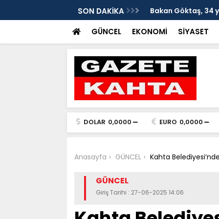
evlat sahibi olan Doğan çifti için devrede
SON DAKİKA
Gazeteci-Siyasetçi
çağrısı
GÜNCEL
EKONOMİ
SİYASET
DOLAR
0,0000
EURO
0,0000
Anasayfa
GÜNCEL
Kahta Belediyesi’nde
GÜNCEL
Giriş Tarihi : 27-06-2025 14:06
Kahta Belediye