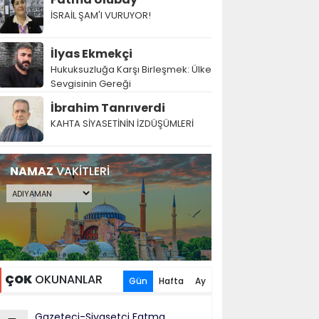
İSRAİL ŞAM'I VURUYOR!
İlyas Ekmekçi
Hukuksuzluğa Karşı Birleşmek: Ülke
Sevgisinin Gereği
İbrahim Tanrıverdi
KAHTA SİYASETİNİN İZDÜŞÜMLERİ
NAMAZ
VAKİTLERİ
ÇOK
OKUNANLAR
Gün
Hafta
Ay
Gazeteci-Siyasetçi Fatma