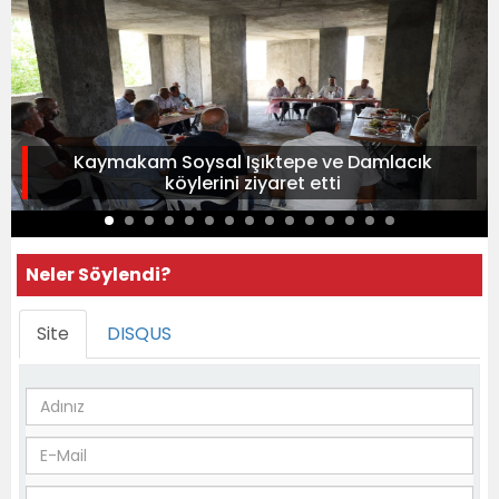
Kaymakam Soysal Işıktepe ve Damlacık
köylerini ziyaret etti
Neler Söylendi?
Site
DISQUS