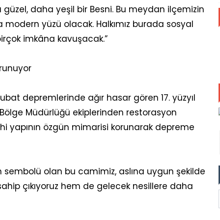
güzel, daha yeşil bir Besni. Bu meydan ilçemizin
 modern yüzü olacak. Halkımız burada sosyal
birçok imkâna kavuşacak.”
orunuyor
 Şubat depremlerinde ağır hasar gören 17. yüzyıl
r Bölge Müdürlüğü ekiplerinden restorasyon
tarihi yapının özgün mimarisi korunarak depreme
in sembolü olan bu camimiz, aslına uygun şekilde
 sahip çıkıyoruz hem de gelecek nesillere daha