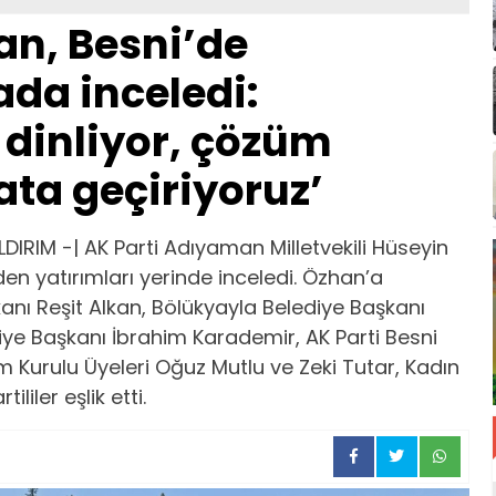
han, Besni’de
ada inceledi:
 dinliyor, çözüm
ata geçiriyoruz’
IRIM -| AK Parti Adıyaman Milletvekili Hüseyin
n yatırımları yerinde inceledi. Özhan’a
anı Reşit Alkan, Bölükyayla Belediye Başkanı
e Başkanı İbrahim Karademir, AK Parti Besni
im Kurulu Üyeleri Oğuz Mutlu ve Zeki Tutar, Kadın
liler eşlik etti.