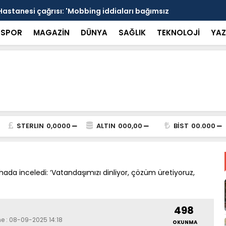
Hastanesi çağrısı: 'Mobbing iddiaları bağımsız
15 Temmuz s
alı' - Videolu Haber
Marmaris sa
SPOR
MAGAZİN
DÜNYA
SAĞLIK
TEKNOLOJİ
YAZ
STERLIN
0,0000
ALTIN
000,00
BİST
00.000
sahada inceledi: ‘Vatandaşımızı dinliyor, çözüm üretiyoruz,
498
me : 08-09-2025 14:18
OKUNMA