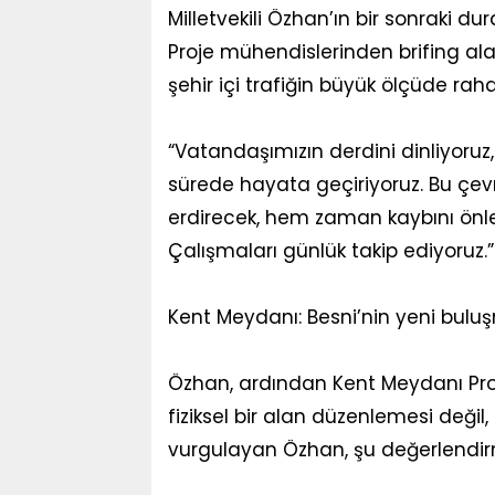
Milletvekili Özhan’ın bir sonraki du
Proje mühendislerinden brifing a
şehir içi trafiğin büyük ölçüde raha
“Vatandaşımızın derdini dinliyoruz
sürede hayata geçiriyoruz. Bu çev
erdirecek, hem zaman kaybını önley
Çalışmaları günlük takip ediyoruz.”
Kent Meydanı: Besni’nin yeni bulu
Özhan, ardından Kent Meydanı Pro
fiziksel bir alan düzenlemesi deği
vurgulayan Özhan, şu değerlendir