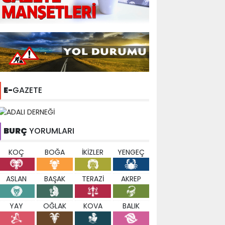
E-
GAZETE
BURÇ
YORUMLARI
KOÇ
BOĞA
İKİZLER
YENGEÇ
ASLAN
BAŞAK
TERAZİ
AKREP
YAY
OĞLAK
KOVA
BALIK