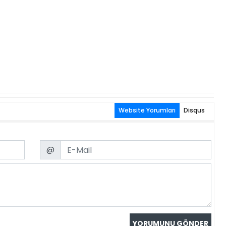
Website Yorumları
Disqus
Email
@