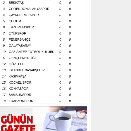
2
BEŞİKTAŞ
0
0
3
CORENDON ALANYASPOR
0
0
4
ÇAYKUR RİZESPOR
0
0
5
ÇORUM
0
0
6
ERZURUMSPOR
0
0
7
EYÜPSPOR
0
0
8
FENERBAHÇE
0
0
9
GALATASARAY
0
0
10
GAZİANTEP FUTBOL KULÜBÜ
0
0
11
GENÇLERBİRLİĞİ
0
0
12
GÖZTEPE
0
0
13
İSTANBUL BAŞAKŞEHİR
0
0
14
KASIMPAŞA
0
0
15
KOCAELİSPOR
0
0
16
KONYASPOR
0
0
17
SAMSUNSPOR
0
0
18
TRABZONSPOR
0
0