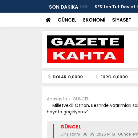
tarafsızlık ve liyakat açıklaması
SON DAKİKA
SES'ten Tut Devlet 
şekilde soruşturulm
GÜNCEL
EKONOMİ
SİYASET
DOLAR
0,0000
EURO
0,0000
Anasayfa
GÜNCEL
Milletvekili Özhan, Besni’de yatırımları 
hayata geçiriyoruz’
GÜNCEL
Giriş Tarihi : 08-09-2025 14:18 Güncelle