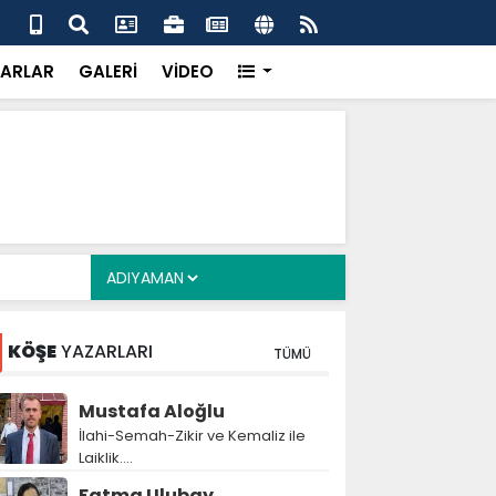
uikast timinin firari üyesi FETÖ yapılanmasını ve
Çer
ldırısını anlattı
inf
ARLAR
GALERİ
VİDEO
KÖŞE
YAZARLARI
TÜMÜ
Mustafa Aloğlu
İlahi-Semah-Zikir ve Kemaliz ile
Laiklik….
Fatma Ulubay