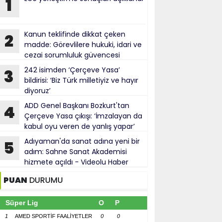
1
Kanun teklifinde dikkat çeken
2
madde: Görevlilere hukuki, idari ve
cezai sorumluluk güvencesi
242 isimden ‘Çerçeve Yasa’
3
bildirisi: ‘Biz Türk milletiyiz ve hayır
diyoruz’
ADD Genel Başkanı Bozkurt'tan
4
Çerçeve Yasa çıkışı: ‘İmzalayan da
kabul oyu veren de yanlış yapar’
Adıyaman'da sanat adına yeni bir
5
adım: Sahne Sanat Akademisi
hizmete açıldı - Videolu Haber
PUAN
DURUMU
Süper Lig
O
P
1
AMED SPORTİF FAALİYETLER
0
0