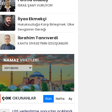
İSRAİL ŞAM'I VURUYOR!
İlyas Ekmekçi
Hukuksuzluğa Karşı Birleşmek: Ülke
Sevgisinin Gereği
İbrahim Tanrıverdi
KAHTA SİYASETİNİN İZDÜŞÜMLERİ
NAMAZ
VAKİTLERİ
ÇOK
OKUNANLAR
Gün
Hafta
Ay
LGS yerleştirme sonuçları açıklandı