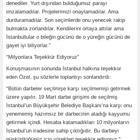
denediler. Yurt dışından bulduğumuz parayı
imzalamadılar. Projelerimizi onaylamadılar. Ama
durduramadılar. Son seçimlerde onu yenecek rakip
bulmakta zorlandılar. Kendilerini ortaya attılar ama
İstanbullular o bileğin gücünü de o yüreğin gücünü de
gayet iyi biliyorlar.”
“Milyonlara Teşekkür Ediyoruz”
Konuşmasının sonunda İstanbul halkına teşekkür
eden Özel, şu sözlerle toplantıyı sonlandırdı:
“Bütün darbeler seçilmişe karşı seçilmemişi getirmek
üzere yapılır. 19 Mart darbe girişimi de seçilmiş
İstanbul’un Büyükşehir Belediye Başkanı’na karşı onu
yenememiş hazımsız bir darbecinin atadığı kayyumu
getirmek içindi. Hesaba katamadıkları 10 milyonların
İstanbul’un iradesine sahip çıktığıdır. Bu darbeyi
püskürttüğünüz için yürekten teşekkür ediyoruz.”