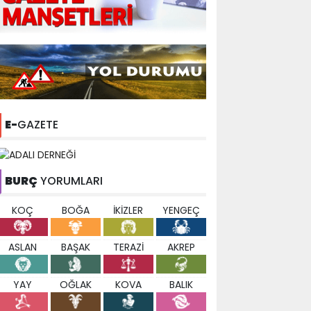
E-
GAZETE
BURÇ
YORUMLARI
KOÇ
BOĞA
İKİZLER
YENGEÇ
ASLAN
BAŞAK
TERAZİ
AKREP
YAY
OĞLAK
KOVA
BALIK