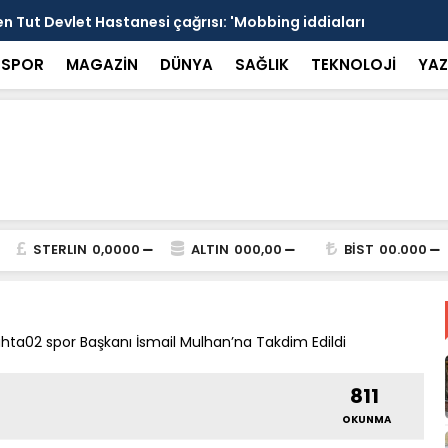
Hastanesi çağrısı: 'Mobbing iddiaları bağımsız
15 Temmuz s
alı' - Videolu Haber
Marmaris sa
SPOR
MAGAZİN
DÜNYA
SAĞLIK
TEKNOLOJİ
YAZ
STERLIN
0,0000
ALTIN
000,00
BİST
00.000
hta02 spor Başkanı İsmail Mulhan’na Takdim Edildi
811
OKUNMA