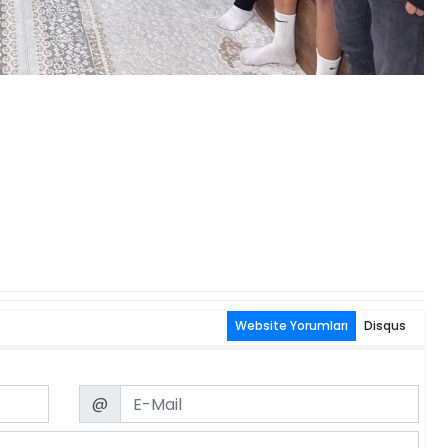
Website Yorumları
Disqus
Email
@