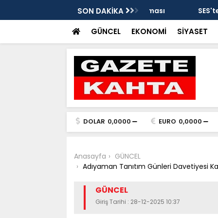
tarafsızlık ve liyakat açıklaması
SON DAKİKA
SES'ten Tut Devlet 
şekilde soruşturulm
GÜNCEL
EKONOMİ
SİYASET
DOLAR
0,0000
EURO
0,0000
Anasayfa
GÜNCEL
Adıyaman Tanıtım Günleri Davetiyesi Ka
GÜNCEL
Giriş Tarihi : 28-12-2025 10:37