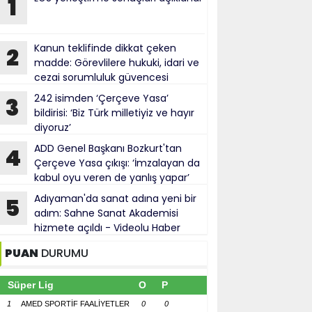
1
Kanun teklifinde dikkat çeken
2
madde: Görevlilere hukuki, idari ve
cezai sorumluluk güvencesi
242 isimden ‘Çerçeve Yasa’
3
bildirisi: ‘Biz Türk milletiyiz ve hayır
diyoruz’
ADD Genel Başkanı Bozkurt'tan
4
Çerçeve Yasa çıkışı: ‘İmzalayan da
kabul oyu veren de yanlış yapar’
Adıyaman'da sanat adına yeni bir
5
adım: Sahne Sanat Akademisi
hizmete açıldı - Videolu Haber
PUAN
DURUMU
Süper Lig
O
P
1
AMED SPORTİF FAALİYETLER
0
0