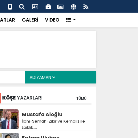
uikast timinin firari üyesi FETÖ yapılanmasını ve
Çer
ldırısını anlattı
inf
ARLAR
GALERİ
VİDEO
KÖŞE
YAZARLARI
TÜMÜ
Mustafa Aloğlu
İlahi-Semah-Zikir ve Kemaliz ile
Laiklik….
Fatma Ulubay