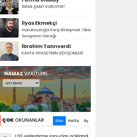
İSRAİL ŞAM'I VURUYOR!
İlyas Ekmekçi
Hukuksuzluğa Karşı Birleşmek: Ülke
Sevgisinin Gereği
İbrahim Tanrıverdi
KAHTA SİYASETİNİN İZDÜŞÜMLERİ
NAMAZ
VAKİTLERİ
ÇOK
OKUNANLAR
Gün
Hafta
Ay
LGS yerleştirme sonuçları açıklandı