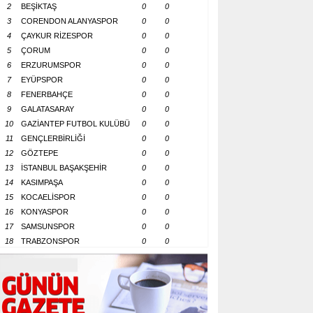
2
BEŞİKTAŞ
0
0
3
CORENDON ALANYASPOR
0
0
4
ÇAYKUR RİZESPOR
0
0
5
ÇORUM
0
0
6
ERZURUMSPOR
0
0
7
EYÜPSPOR
0
0
8
FENERBAHÇE
0
0
9
GALATASARAY
0
0
10
GAZİANTEP FUTBOL KULÜBÜ
0
0
11
GENÇLERBİRLİĞİ
0
0
12
GÖZTEPE
0
0
13
İSTANBUL BAŞAKŞEHİR
0
0
14
KASIMPAŞA
0
0
15
KOCAELİSPOR
0
0
16
KONYASPOR
0
0
17
SAMSUNSPOR
0
0
18
TRABZONSPOR
0
0