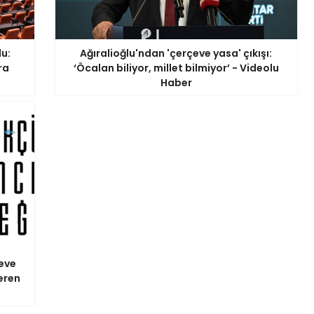
u:
Ağıralioğlu'ndan 'çerçeve yasa' çıkışı:
ra
‘Öcalan biliyor, millet bilmiyor’ - Videolu
Haber
eve
eren