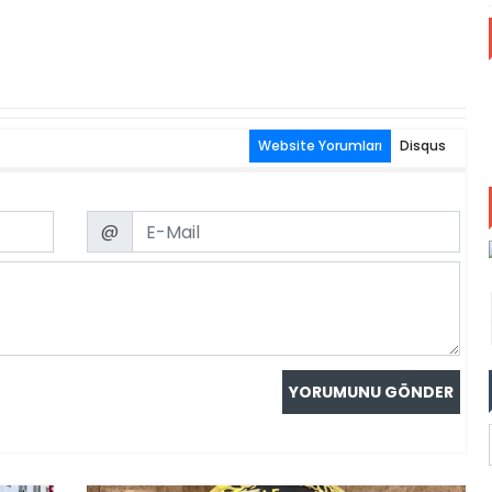
Website Yorumları
Disqus
Email
@