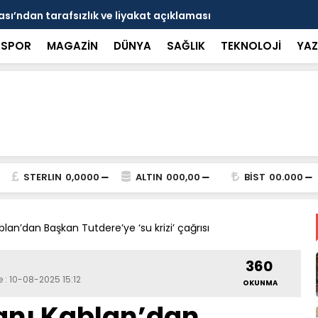
Hastanesi çağrısı: 'Mobbing iddiaları bağımsız
15 Temmuz s
alı' - Videolu Haber
Marmaris sa
SPOR
MAGAZİN
DÜNYA
SAĞLIK
TEKNOLOJİ
YAZ
STERLIN
0,0000
ALTIN
000,00
BİST
00.000
ablan’dan Başkan Tutdere’ye ‘su krizi’ çağrısı
360
 : 10-08-2025 15:12
OKUNMA
kanı Kablan’dan