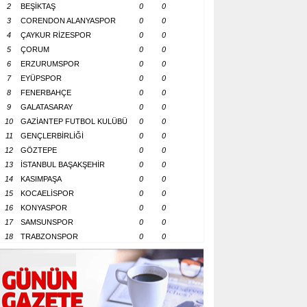
2
BEŞİKTAŞ
0
0
3
CORENDON ALANYASPOR
0
0
4
ÇAYKUR RİZESPOR
0
0
5
ÇORUM
0
0
6
ERZURUMSPOR
0
0
7
EYÜPSPOR
0
0
8
FENERBAHÇE
0
0
9
GALATASARAY
0
0
10
GAZİANTEP FUTBOL KULÜBÜ
0
0
11
GENÇLERBİRLİĞİ
0
0
12
GÖZTEPE
0
0
13
İSTANBUL BAŞAKŞEHİR
0
0
14
KASIMPAŞA
0
0
15
KOCAELİSPOR
0
0
16
KONYASPOR
0
0
17
SAMSUNSPOR
0
0
18
TRABZONSPOR
0
0