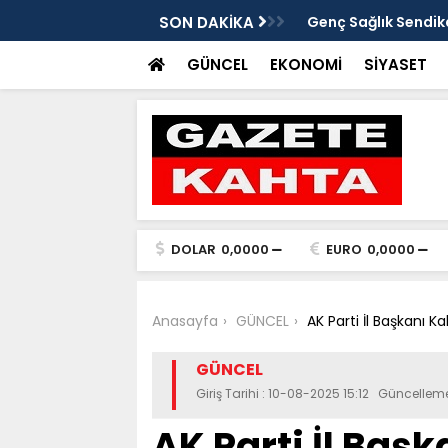
tarafsızlık ve liyakat açıklaması
SON DAKİKA
SES'ten Tut Devlet 
şekilde soruşturulm
GÜNCEL
EKONOMİ
SİYASET
DOLAR
0,0000
EURO
0,0000
Anasayfa
GÜNCEL
AK Parti İl Başkanı K
GÜNCEL
Giriş Tarihi : 10-08-2025 15:12 Güncelleme
AK Parti İl Baş