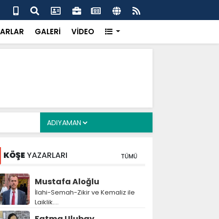
uikast timinin firari üyesi FETÖ yapılanmasını ve
Çer
ldırısını anlattı
inf
ARLAR
GALERİ
VİDEO
KÖŞE
YAZARLARI
TÜMÜ
Mustafa Aloğlu
İlahi-Semah-Zikir ve Kemaliz ile
Laiklik….
Fatma Ulubay