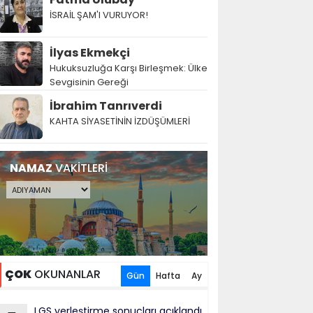
İSRAİL ŞAM'I VURUYOR!
İlyas Ekmekçi
Hukuksuzluğa Karşı Birleşmek: Ülke
Sevgisinin Gereği
İbrahim Tanrıverdi
KAHTA SİYASETİNİN İZDÜŞÜMLERİ
NAMAZ
VAKİTLERİ
ÇOK
OKUNANLAR
Gün
Hafta
Ay
LGS yerleştirme sonuçları açıklandı