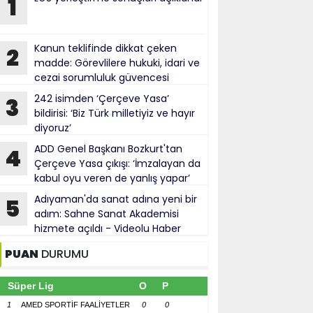
1
Kanun teklifinde dikkat çeken
2
madde: Görevlilere hukuki, idari ve
cezai sorumluluk güvencesi
242 isimden ‘Çerçeve Yasa’
3
bildirisi: ‘Biz Türk milletiyiz ve hayır
diyoruz’
ADD Genel Başkanı Bozkurt'tan
4
Çerçeve Yasa çıkışı: ‘İmzalayan da
kabul oyu veren de yanlış yapar’
Adıyaman'da sanat adına yeni bir
5
adım: Sahne Sanat Akademisi
hizmete açıldı - Videolu Haber
PUAN
DURUMU
Süper Lig
O
P
1
AMED SPORTİF FAALİYETLER
0
0