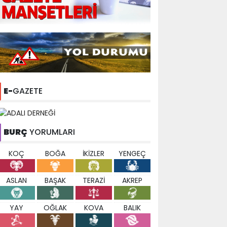
E-
GAZETE
BURÇ
YORUMLARI
KOÇ
BOĞA
İKİZLER
YENGEÇ
ASLAN
BAŞAK
TERAZİ
AKREP
YAY
OĞLAK
KOVA
BALIK