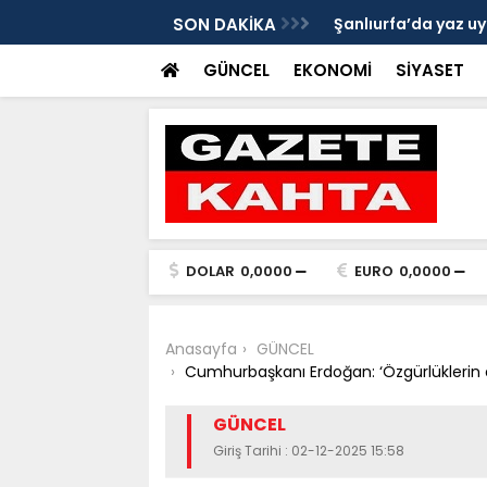
Gazete Kahta İmtiyaz Sahibi Mustafa
SON DAKİKA
Şanlıurfa’da yaz uy
Getirin
GÜNCEL
EKONOMİ
SİYASET
DOLAR
0,0000
EURO
0,0000
Anasayfa
GÜNCEL
Cumhurbaşkanı Erdoğan: ‘Özgürlüklerin e
GÜNCEL
Giriş Tarihi : 02-12-2025 15:58