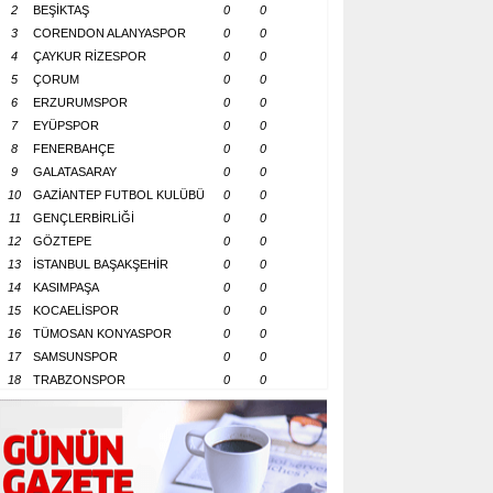
2
BEŞİKTAŞ
0
0
3
CORENDON ALANYASPOR
0
0
4
ÇAYKUR RİZESPOR
0
0
5
ÇORUM
0
0
6
ERZURUMSPOR
0
0
7
EYÜPSPOR
0
0
8
FENERBAHÇE
0
0
9
GALATASARAY
0
0
10
GAZİANTEP FUTBOL KULÜBÜ
0
0
11
GENÇLERBİRLİĞİ
0
0
12
GÖZTEPE
0
0
13
İSTANBUL BAŞAKŞEHİR
0
0
14
KASIMPAŞA
0
0
15
KOCAELİSPOR
0
0
16
TÜMOSAN KONYASPOR
0
0
17
SAMSUNSPOR
0
0
18
TRABZONSPOR
0
0