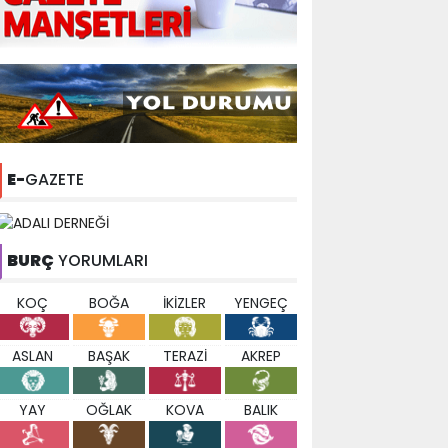
E-
GAZETE
BURÇ
YORUMLARI
KOÇ
BOĞA
İKİZLER
YENGEÇ
ASLAN
BAŞAK
TERAZİ
AKREP
YAY
OĞLAK
KOVA
BALIK