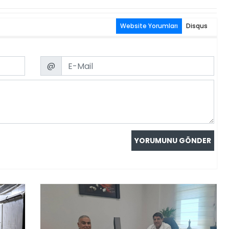
Website Yorumları
Disqus
Email
@