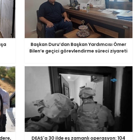
aşa
Başkan Duru’dan Başkan Yardımcısı Ömer
Bilen’e geçici görevlendirme süreci ziyareti
dere,
DEAŞ'a 30 ilde eş zamanlı operasyon: 104