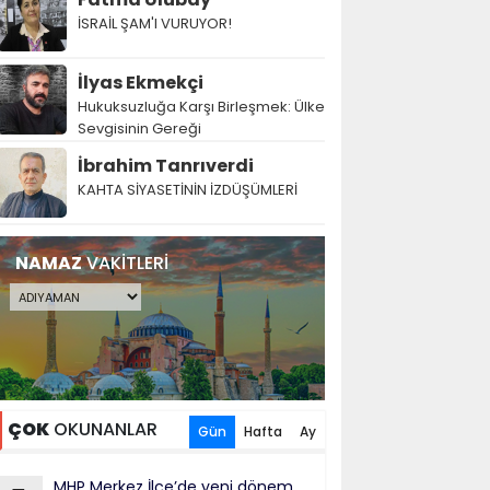
İSRAİL ŞAM'I VURUYOR!
İlyas Ekmekçi
Hukuksuzluğa Karşı Birleşmek: Ülke
Sevgisinin Gereği
İbrahim Tanrıverdi
KAHTA SİYASETİNİN İZDÜŞÜMLERİ
NAMAZ
VAKİTLERİ
ÇOK
OKUNANLAR
Gün
Hafta
Ay
MHP Merkez İlçe’de yeni dönem