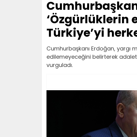
Cumhurbaşkanı
‘Özgürlüklerin 
Türkiye’yi herk
Cumhurbaşkanı Erdoğan, yargı men
edilemeyeceğini belirterek adale
vurguladı.