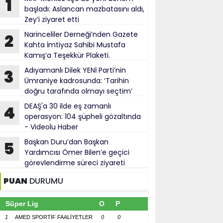
1
başladı: Aslancan mazbatasını aldı,
Zey’i ziyaret etti
Narinceliler Derneği’nden Gazete
2
Kahta İmtiyaz Sahibi Mustafa
Kamış’a Teşekkür Plaketi.
Adıyamanlı Dilek YENİ Parti’nin
3
Ümraniye kadrosunda: ‘Tarihin
doğru tarafında olmayı seçtim’
DEAŞ'a 30 ilde eş zamanlı
4
operasyon: 104 şüpheli gözaltında
- Videolu Haber
Başkan Duru’dan Başkan
5
Yardımcısı Ömer Bilen’e geçici
görevlendirme süreci ziyareti
PUAN
DURUMU
Süper Lig
O
P
1
AMED SPORTİF FAALİYETLER
0
0