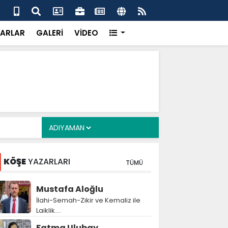
 her gün 4 bin 898 vatandaşa sıcak yemek
Baş
gör
ARLAR
GALERİ
VİDEO
KÖŞE
YAZARLARI
TÜMÜ
Mustafa Aloğlu
İlahi-Semah-Zikir ve Kemaliz ile
Laiklik….
Fatma Ulubay