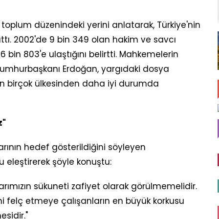
oplum düzenindeki yerini anlatarak, Türkiye'nin
lattı. 2002'de 9 bin 349 olan hakim ve savcı
 26 bin 803'e ulaştığını belirtti. Mahkemelerin
 Cumhurbaşkanı Erdoğan, yargıdaki dosya
n birçok ülkesinden daha iyi durumda
z"
ının hedef gösterildiğini söyleyen
eleştirerek şöyle konuştu:
arımızın sükuneti zafiyet olarak görülmemelidir.
i felç etmeye çalışanların en büyük korkusu
sidir."