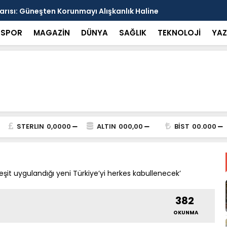
arısı: Güneşten Korunmayı Alışkanlık Haline
Haliliye’de
SPOR
MAGAZİN
DÜNYA
SAĞLIK
TEKNOLOJİ
YAZ
STERLIN
0,0000
ALTIN
000,00
BİST
00.000
şit uygulandığı yeni Türkiye’yi herkes kabullenecek’
382
OKUNMA