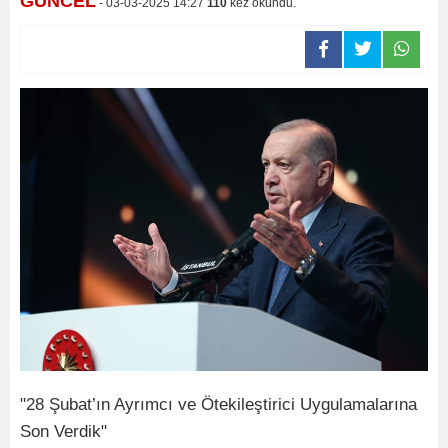
GÜNCEL
- 03-03-2025 14:27
110
kez okundu.
"28 Şubat’ın Ayrımcı ve Ötekileştirici Uygulamalarına
Son Verdik"