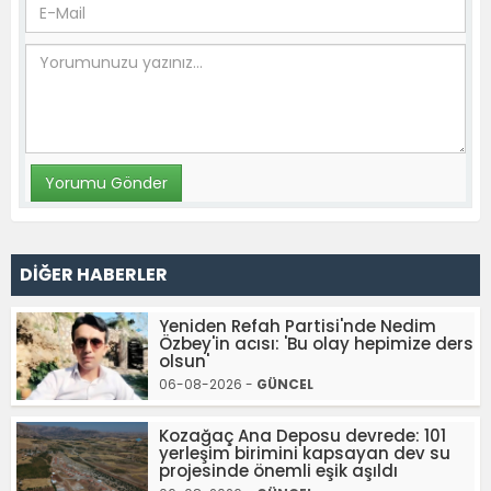
DİĞER HABERLER
Yeniden Refah Partisi'nde Nedim
Özbey'in acısı: 'Bu olay hepimize ders
olsun'
06-08-2026 -
GÜNCEL
Kozağaç Ana Deposu devrede: 101
yerleşim birimini kapsayan dev su
projesinde önemli eşik aşıldı