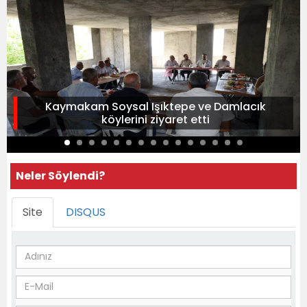
Kaymakam Soysal Işıktepe ve Damlacık
köylerini ziyaret etti
Neler Söylendi?
Site
DISQUS