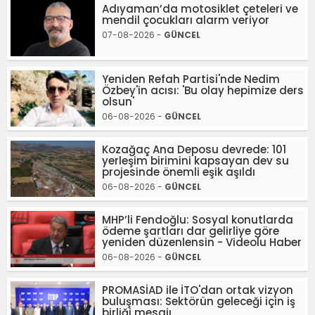
Adıyaman’da motosiklet çeteleri ve
mendil çocukları alarm veriyor
07-08-2026 -
GÜNCEL
Yeniden Refah Partisi'nde Nedim
Özbey'in acısı: 'Bu olay hepimize ders
olsun'
06-08-2026 -
GÜNCEL
Kozağaç Ana Deposu devrede: 101
yerleşim birimini kapsayan dev su
projesinde önemli eşik aşıldı
06-08-2026 -
GÜNCEL
MHP’li Fendoğlu: Sosyal konutlarda
ödeme şartları dar gelirliye göre
yeniden düzenlensin - Videolu Haber
06-08-2026 -
GÜNCEL
PROMASİAD ile İTO'dan ortak vizyon
buluşması: Sektörün geleceği için iş
birliği mesajı