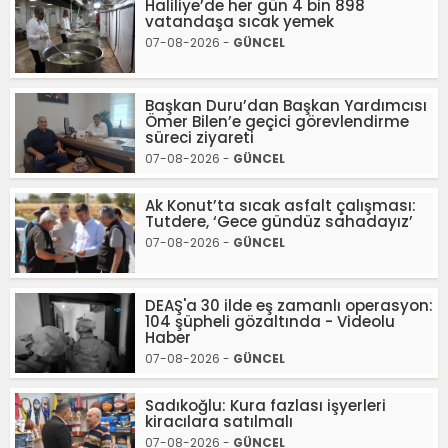
Haliliye’de her gün 4 bin 898
vatandaşa sıcak yemek
07-08-2026 -
GÜNCEL
Başkan Duru’dan Başkan Yardımcısı
Ömer Bilen’e geçici görevlendirme
süreci ziyareti
07-08-2026 -
GÜNCEL
Ak Konut’ta sıcak asfalt çalışması:
Tutdere, ‘Gece gündüz sahadayız’
07-08-2026 -
GÜNCEL
DEAŞ'a 30 ilde eş zamanlı operasyon:
104 şüpheli gözaltında - Videolu
Haber
07-08-2026 -
GÜNCEL
Sadıkoğlu: Kura fazlası işyerleri
kiracılara satılmalı
07-08-2026 -
GÜNCEL