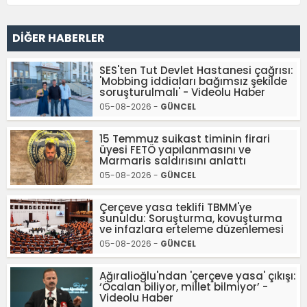
DİĞER HABERLER
SES'ten Tut Devlet Hastanesi çağrısı:
'Mobbing iddiaları bağımsız şekilde
soruşturulmalı' - Videolu Haber
05-08-2026 -
GÜNCEL
15 Temmuz suikast timinin firari
üyesi FETÖ yapılanmasını ve
Marmaris saldırısını anlattı
05-08-2026 -
GÜNCEL
Çerçeve yasa teklifi TBMM'ye
sunuldu: Soruşturma, kovuşturma
ve infazlara erteleme düzenlemesi
05-08-2026 -
GÜNCEL
Ağıralioğlu'ndan 'çerçeve yasa' çıkışı:
‘Öcalan biliyor, millet bilmiyor’ -
Videolu Haber