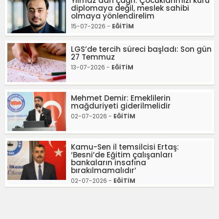
Yılmaz’dan çağrı: Çocuklarımızı kuru
diplomaya değil, meslek sahibi
olmaya yönlendirelim
15-07-2026 -
EĞİTİM
LGS’de tercih süreci başladı: Son gün
27 Temmuz
13-07-2026 -
EĞİTİM
Mehmet Demir: Emeklilerin
mağduriyeti giderilmelidir
02-07-2026 -
EĞİTİM
Kamu-Sen il temsilcisi Ertaş:
‘Besni’de Eğitim çalışanları
bankaların insafına
bırakılmamalıdır’
02-07-2026 -
EĞİTİM