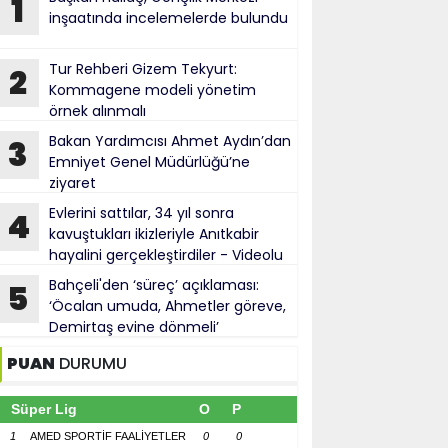
1
inşaatında incelemelerde bulundu
Tur Rehberi Gizem Tekyurt:
2
Kommagene modeli yönetim
örnek alınmalı
Bakan Yardımcısı Ahmet Aydın’dan
3
Emniyet Genel Müdürlüğü’ne
ziyaret
Evlerini sattılar, 34 yıl sonra
4
kavuştukları ikizleriyle Anıtkabir
hayalini gerçekleştirdiler - Videolu
Haber
Bahçeli'den ‘süreç’ açıklaması:
5
‘Öcalan umuda, Ahmetler göreve,
Demirtaş evine dönmeli’
PUAN
DURUMU
Süper Lig
O
P
1
AMED SPORTİF FAALİYETLER
0
0