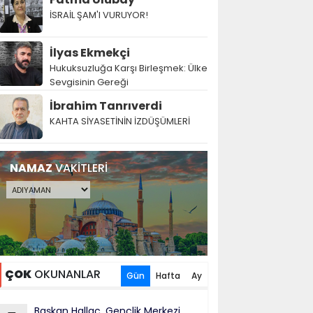
İSRAİL ŞAM'I VURUYOR!
İlyas Ekmekçi
Hukuksuzluğa Karşı Birleşmek: Ülke
Sevgisinin Gereği
İbrahim Tanrıverdi
KAHTA SİYASETİNİN İZDÜŞÜMLERİ
NAMAZ
VAKİTLERİ
ÇOK
OKUNANLAR
Gün
Hafta
Ay
Başkan Hallaç, Gençlik Merkezi