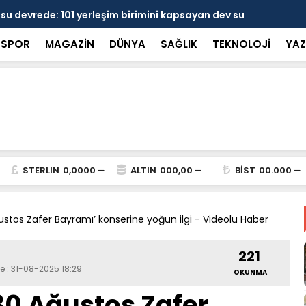
 devrede: 101 yerleşim birimini kapsayan dev su
Prof. Dr. D
şik aşıldı
kırılmayı '
SPOR
MAGAZİN
DÜNYA
SAĞLIK
TEKNOLOJİ
YAZ
STERLIN
0,0000
ALTIN
000,00
BİST
00.000
stos Zafer Bayramı’ konserine yoğun ilgi - Videolu Haber
221
e : 31-08-2025 18:29
OKUNMA
0 Ağustos Zafer