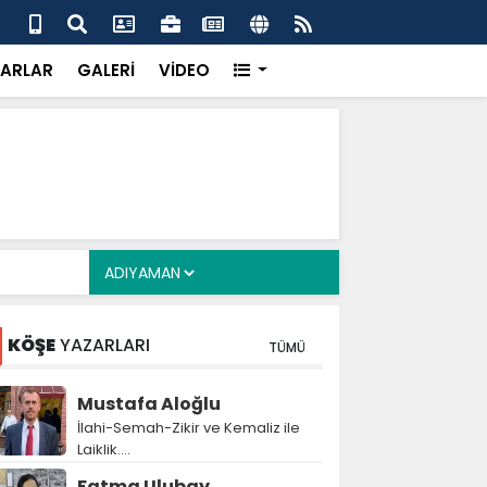
alyan: ‘Fransız Enstitüsü raporu, Adıyaman'daki siyasi
MHP
metroköy' kavramıyla açıklıyor’
yen
ARLAR
GALERİ
VİDEO
KÖŞE
YAZARLARI
TÜMÜ
Mustafa Aloğlu
İlahi-Semah-Zikir ve Kemaliz ile
Laiklik….
Fatma Ulubay