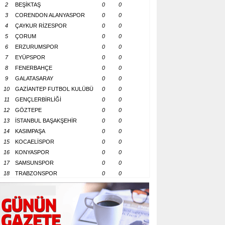
2
BEŞİKTAŞ
0
0
3
CORENDON ALANYASPOR
0
0
4
ÇAYKUR RİZESPOR
0
0
5
ÇORUM
0
0
6
ERZURUMSPOR
0
0
7
EYÜPSPOR
0
0
8
FENERBAHÇE
0
0
9
GALATASARAY
0
0
10
GAZİANTEP FUTBOL KULÜBÜ
0
0
11
GENÇLERBİRLİĞİ
0
0
12
GÖZTEPE
0
0
13
İSTANBUL BAŞAKŞEHİR
0
0
14
KASIMPAŞA
0
0
15
KOCAELİSPOR
0
0
16
KONYASPOR
0
0
17
SAMSUNSPOR
0
0
18
TRABZONSPOR
0
0