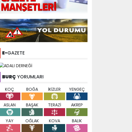
E-
GAZETE
BURÇ
YORUMLARI
KOÇ
BOĞA
İKİZLER
YENGEÇ
ASLAN
BAŞAK
TERAZİ
AKREP
YAY
OĞLAK
KOVA
BALIK