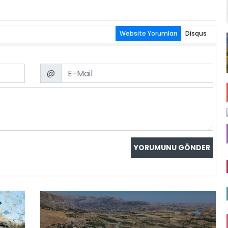
Website Yorumları
Disqus
Email
@