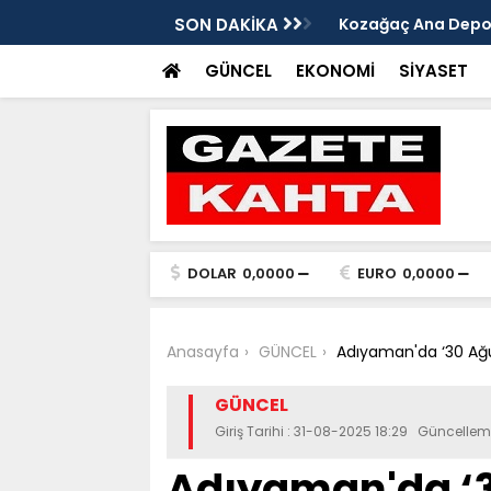
edim Özbey'in acısı: 'Bu olay hepimize
SON DAKİKA
Kozağaç Ana Deposu
projesinde önemli e
GÜNCEL
EKONOMİ
SİYASET
DOLAR
0,0000
EURO
0,0000
Anasayfa
GÜNCEL
Adıyaman'da ‘30 Ağu
GÜNCEL
Giriş Tarihi : 31-08-2025 18:29 Güncellem
Adıyaman'da ‘3