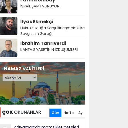
İSRAİL ŞAM'I VURUYOR!
İlyas Ekmekçi
Hukuksuzluğa Karşı Birleşmek: Ülke
Sevgisinin Gereği
İbrahim Tanrıverdi
KAHTA SİYASETİNİN İZDÜŞÜMLERİ
NAMAZ
VAKİTLERİ
ÇOK
OKUNANLAR
Gün
Hafta
Ay
Adıyaman’da motosiklet çeteleri