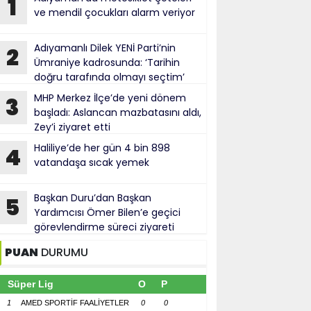
1
ve mendil çocukları alarm veriyor
Adıyamanlı Dilek YENİ Parti’nin
2
Ümraniye kadrosunda: ‘Tarihin
doğru tarafında olmayı seçtim’
MHP Merkez İlçe’de yeni dönem
3
başladı: Aslancan mazbatasını aldı,
Zey’i ziyaret etti
Haliliye’de her gün 4 bin 898
4
vatandaşa sıcak yemek
Başkan Duru’dan Başkan
5
Yardımcısı Ömer Bilen’e geçici
görevlendirme süreci ziyareti
PUAN
DURUMU
Süper Lig
O
P
1
AMED SPORTİF FAALİYETLER
0
0