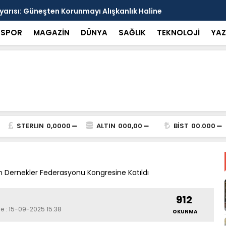
arısı: Güneşten Korunmayı Alışkanlık Haline
Haliliye’de
SPOR
MAGAZİN
DÜNYA
SAĞLIK
TEKNOLOJİ
YAZ
STERLIN
0,0000
ALTIN
000,00
BİST
00.000
n Dernekler Federasyonu Kongresine Katıldı
912
e : 15-09-2025 15:38
OKUNMA