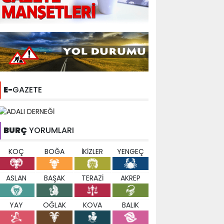
E-
GAZETE
BURÇ
YORUMLARI
KOÇ
BOĞA
İKİZLER
YENGEÇ
ASLAN
BAŞAK
TERAZİ
AKREP
YAY
OĞLAK
KOVA
BALIK