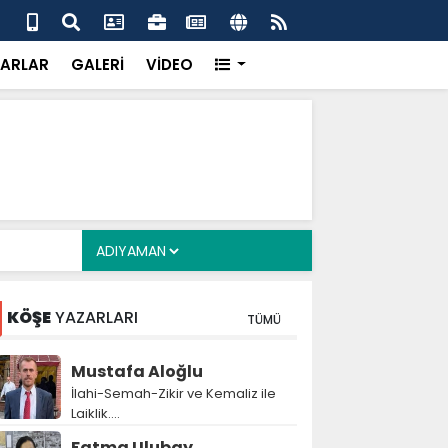
 her gün 4 bin 898 vatandaşa sıcak yemek
Baş
gör
ARLAR
GALERİ
VİDEO
KÖŞE
YAZARLARI
TÜMÜ
Mustafa Aloğlu
İlahi-Semah-Zikir ve Kemaliz ile
Laiklik….
Fatma Ulubay