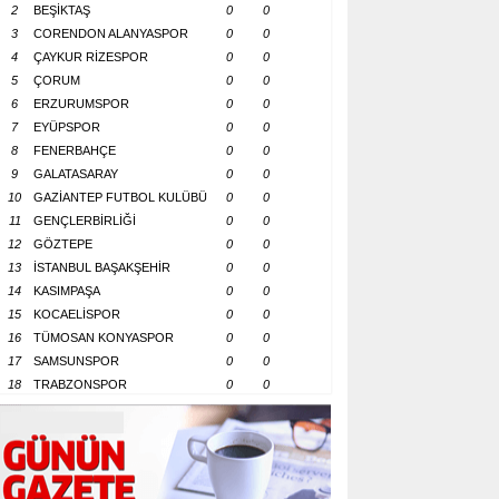
2
BEŞİKTAŞ
0
0
3
CORENDON ALANYASPOR
0
0
4
ÇAYKUR RİZESPOR
0
0
5
ÇORUM
0
0
6
ERZURUMSPOR
0
0
7
EYÜPSPOR
0
0
8
FENERBAHÇE
0
0
9
GALATASARAY
0
0
10
GAZİANTEP FUTBOL KULÜBÜ
0
0
11
GENÇLERBİRLİĞİ
0
0
12
GÖZTEPE
0
0
13
İSTANBUL BAŞAKŞEHİR
0
0
14
KASIMPAŞA
0
0
15
KOCAELİSPOR
0
0
16
TÜMOSAN KONYASPOR
0
0
17
SAMSUNSPOR
0
0
18
TRABZONSPOR
0
0