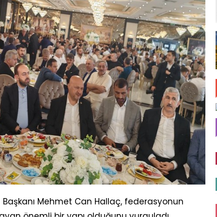
 Başkanı Mehmet Can Hallaç, federasyonun
playan önemli bir yapı olduğunu vurguladı.