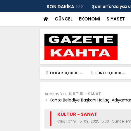
Gazete Kahta İmtiyaz Sahibi Mustafa
SON DAKİKA
Şanlıurfa’da yaz uy
Getirin
GÜNCEL
EKONOMİ
SİYASET
DOLAR
0,0000
EURO
0,0000
Anasayfa
KÜLTÜR - SANAT
Kahta Belediye Başkanı Hallaç, Adıyama
KÜLTÜR - SANAT
Giriş Tarihi : 15-09-2025 15:30 Güncellem