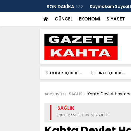
e Damlacık köylerini ziyaret etti
SON DAKİKA
Kaymakam Soysal ge
GÜNCEL
EKONOMİ
SİYASET
DOLAR
0,0000
EURO
0,0000
Anasayfa
SAĞLIK
Kahta Devlet Hastanes
SAĞLIK
Giriş Tarihi : 03-03-2026 16:13
Kahta Devlet Ha