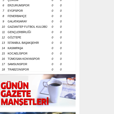
5
ÇORUM
0
0
6
ERZURUMSPOR
0
0
7
EYÜPSPOR
0
0
8
FENERBAHÇE
0
0
9
GALATASARAY
0
0
10
GAZİANTEP FUTBOL KULÜBÜ
0
0
11
GENÇLERBİRLİĞİ
0
0
12
GÖZTEPE
0
0
13
İSTANBUL BAŞAKŞEHİR
0
0
14
KASIMPAŞA
0
0
15
KOCAELİSPOR
0
0
16
TÜMOSAN KONYASPOR
0
0
17
SAMSUNSPOR
0
0
18
TRABZONSPOR
0
0