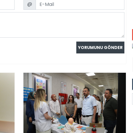
Email
@