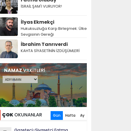
İSRAİL ŞAM'I VURUYOR!
İlyas Ekmekçi
Hukuksuzluğa Karşı Birleşmek: Ülke
Sevgisinin Gereği
İbrahim Tanrıverdi
KAHTA SİYASETİNİN İZDÜŞÜMLERİ
NAMAZ
VAKİTLERİ
ÇOK
OKUNANLAR
Gün
Hafta
Ay
Gazeteci-Siyasetçi Fatma