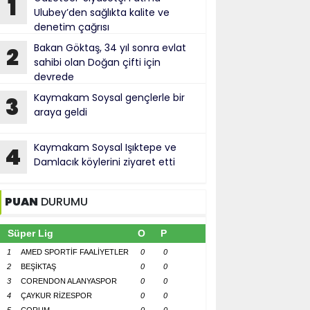
1
Ulubey’den sağlıkta kalite ve
denetim çağrısı
Bakan Göktaş, 34 yıl sonra evlat
2
sahibi olan Doğan çifti için
devrede
Kaymakam Soysal gençlerle bir
3
araya geldi
Kaymakam Soysal Işıktepe ve
4
Damlacık köylerini ziyaret etti
PUAN
DURUMU
Süper Lig
O
P
1
AMED SPORTİF FAALİYETLER
0
0
2
BEŞİKTAŞ
0
0
3
CORENDON ALANYASPOR
0
0
4
ÇAYKUR RİZESPOR
0
0