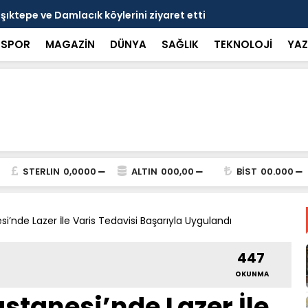
nçlerle bir araya geldi
Bakan Gökta
SPOR
MAGAZİN
DÜNYA
SAĞLIK
TEKNOLOJİ
YAZ
STERLIN
0,0000
ALTIN
000,00
BİST
00.000
i’nde Lazer İle Varis Tedavisi Başarıyla Uygulandı
447
OKUNMA
stanesi’nde Lazer İle