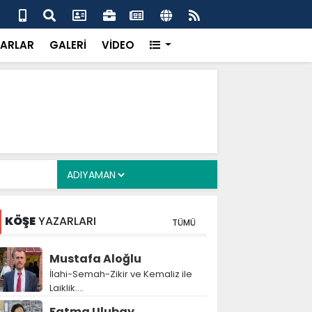
ş, 34 yıl sonra evlat sahibi olan Doğan çifti için devrede
Gaz
çağ
ARLAR
GALERİ
VİDEO
KÖŞE
YAZARLARI
TÜMÜ
Mustafa Aloğlu
İlahi-Semah-Zikir ve Kemaliz ile
Laiklik….
Fatma Ulubay