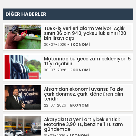
DİĞER HABERLER
TÜRK-İŞ verileri alarm veriyor: Açlık
sınırı 36 bin 940, yoksulluk sınırı 120
bin lirayı aştı
30-07-2026 -
EKONOMİ
Motorinde bu gece zam bekleniyor: 5
TL'yi aşabilir
30-07-2026 -
EKONOMİ
Alsan’dan ekonomi uyarısı: Faizle
çark dönmez, çarkı döndüren alın
teridir
22-07-2026 -
EKONOMİ
Akaryakıtta yeni artış beklentisi:
Motorine 3,90 TL, benzine 1 TL zam
gündemde
15-07-2026 -
EKONOMİ